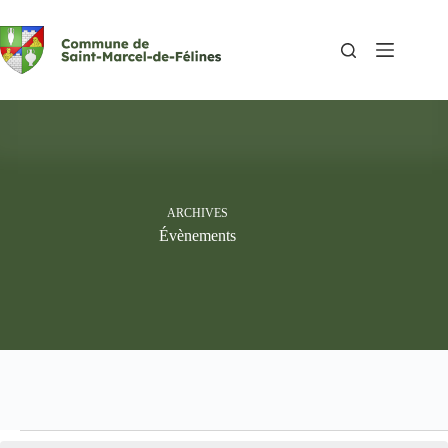
Passer
au
contenu
ARCHIVES
Évènements
Évènements