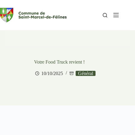
Passer
au
contenu
Votre Food Truck revient !
10/10/2025
Général