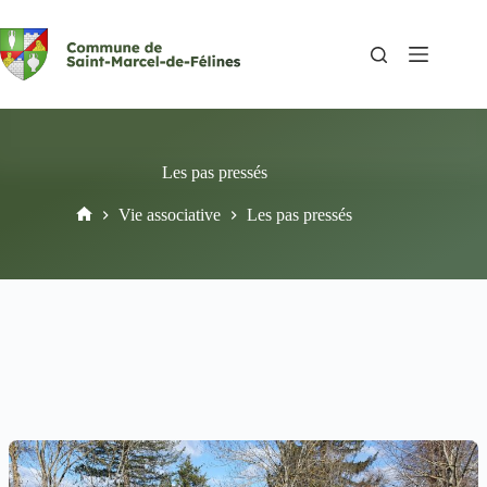
Passer
au
contenu
Les pas pressés
Vie associative
Les pas pressés
Accueil