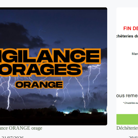
lance ORANGE orage
Déchèteries