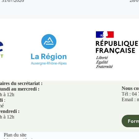
31/07/2026
28/0
ires du secrétariat :
Nous co
lundi au mercredi :
Tél : 04
h à 12h
Email : 
di
:
mé
endredi :
h à 12h
Form
Plan du site