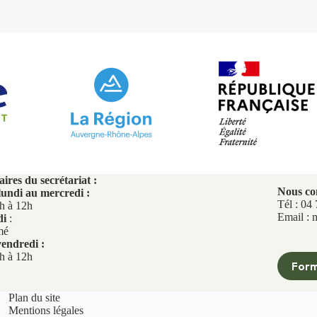
ires du secrétariat :
Nous co
lundi au mercredi :
Tél : 04
h à 12h
Email : 
di
:
mé
endredi :
h à 12h
Form
Plan du site
Mentions légales