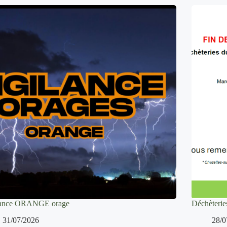
lance ORANGE orage
Déchèteries
31/07/2026
28/0