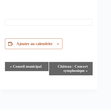
Ajouter au calendrier
N
«
Conseil municipal
Château : Concert
a
symphonique
»
v
i
g
a
t
i
o
n
É